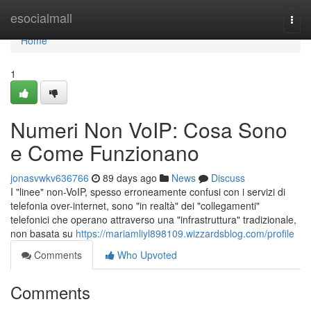
Home
esocialmall
Togg
navi
Home
1
Numeri Non VoIP: Cosa Sono
e Come Funzionano
jonasvwkv636766
89 days ago
News
Discuss
I "linee" non-VoIP, spesso erroneamente confusi con i servizi di
telefonia over-internet, sono "in realtà" dei "collegamenti"
telefonici che operano attraverso una "infrastruttura" tradizionale,
non basata su
https://mariamliyl898109.wizzardsblog.com/profile
Comments
Who Upvoted
Comments