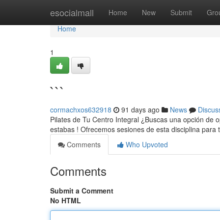
Home
esocialmall
Home
New
Submit
Gro
Home
1
```
cormachxos632918
91 days ago
News
Discus
Pilates de Tu Centro Integral ¿Buscas una opción de opt
estabas ! Ofrecemos sesiones de esta disciplina para 
Comments
Who Upvoted
Comments
Submit a Comment
No HTML