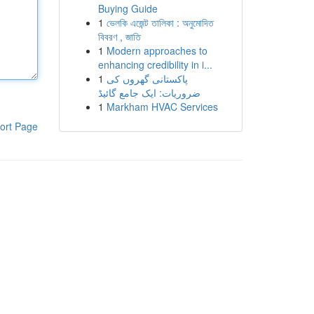
Buying Guide
1
ভেলকি এজেন্ট তালিকা : অনুমোদিত
বিবরণ , জাতি
1
Modern approaches to
enhancing credibility in i...
1
پاکستانی گھروں کی
ضروریات: ایک جامع گائیڈ
1
Markham HVAC Services
ort Page