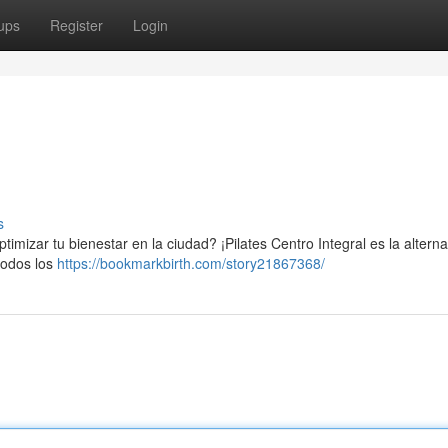
ups
Register
Login
s
imizar tu bienestar en la ciudad? ¡Pilates Centro Integral es la alterna
todos los
https://bookmarkbirth.com/story21867368/