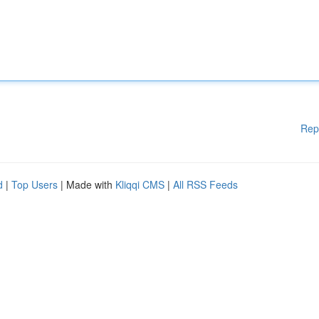
Rep
d
|
Top Users
| Made with
Kliqqi CMS
|
All RSS Feeds