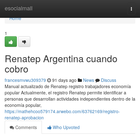
Home
esocialmall
Togg
navi
Home
1
Renatep Argentina cuando
cobro
francesmvwu309379
91 days ago
News
Discuss
Manual actualizado de Renatep registro trabajadores economía
popular Actualmente, el registro Renatep permite identificar a
personas que desarrollan actividades independientes dentro de la
economía popular,
https://mathehcoo579174.arwebo.com/63762169/registro-
renatep-aprobacion
Comments
Who Upvoted