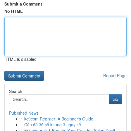
Submit a Comment
No HTML
HTML is disabled
Report Page
Search
Go
Published News
1
kc9com Register: A Beginner's Guide
1
Cầu đề 36 số khung 3 ngày kế
1
Friends Hair & Beauty: Your Croydon Salon Desti...