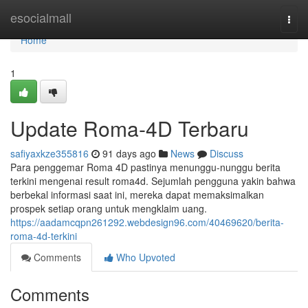
Home
esocialmall
Togg
navi
Home
1
Update Roma-4D Terbaru
safiyaxkze355816
91 days ago
News
Discuss
Para penggemar Roma 4D pastinya menunggu-nunggu berita
terkini mengenai result roma4d. Sejumlah pengguna yakin bahwa
berbekal informasi saat ini, mereka dapat memaksimalkan
prospek setiap orang untuk mengklaim uang.
https://aadamcqpn261292.webdesign96.com/40469620/berita-
roma-4d-terkini
Comments
Who Upvoted
Comments