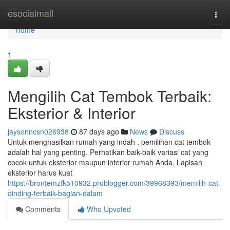
Home
esocialmall
Togg
navi
Home
1
Mengilih Cat Tembok Terbaik:
Eksterior & Interior
jaysonncsn026938
87 days ago
News
Discuss
Untuk menghasilkan rumah yang indah , pemilihan cat tembok
adalah hal yang penting. Perhatikan baik-baik variasi cat yang
cocok untuk eksterior maupun interior rumah Anda. Lapisan
eksterior harus kuat
https://brontemzfk510932.prublogger.com/39968393/memilih-cat-
dinding-terbaik-bagian-dalam
Comments
Who Upvoted