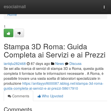
Home
esocialmall
Togg
navi
Home
1
Stampa 3D Roma: Guida
Completa ai Servizi e ai Prezzi
ianlqlu282468
87 days ago
News
Discuss
Se sei alla ricerca di servizi di stampa 3D a Roma, questa guida
completa ti fornisce tutte le informazioni necessarie . A Roma, è
possibile trovare una vasta scelta di laboratori specializzate in
produzione
https://anitayyof600087.isblog.net/stampa-3d-roma-
guida-completa-ai-servizi-e-ai-prezzi-58617910
Comments
Who Upvoted
Comments