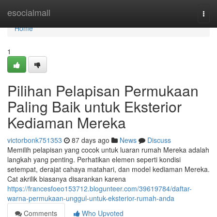
Home
esocialmall
Togg
navi
Home
1
Pilihan Pelapisan Permukaan
Paling Baik untuk Eksterior
Kediaman Mereka
victorbonk751353
87 days ago
News
Discuss
Memilih pelapisan yang cocok untuk luaran rumah Mereka adalah
langkah yang penting. Perhatikan elemen seperti kondisi
setempat, derajat cahaya matahari, dan model kediaman Mereka.
Cat akrilik biasanya disarankan karena
https://francesfoeo153712.blogunteer.com/39619784/daftar-
warna-permukaan-unggul-untuk-eksterior-rumah-anda
Comments
Who Upvoted