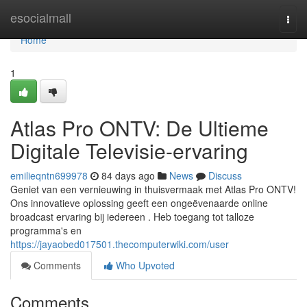
Home
esocialmall
Togg
navi
Home
1
Atlas Pro ONTV: De Ultieme
Digitale Televisie-ervaring
emilieqntn699978
84 days ago
News
Discuss
Geniet van een vernieuwing in thuisvermaak met Atlas Pro ONTV!
Ons innovatieve oplossing geeft een ongeëvenaarde online
broadcast ervaring bij iedereen . Heb toegang tot talloze
programma's en
https://jayaobed017501.thecomputerwiki.com/user
Comments
Who Upvoted
Comments