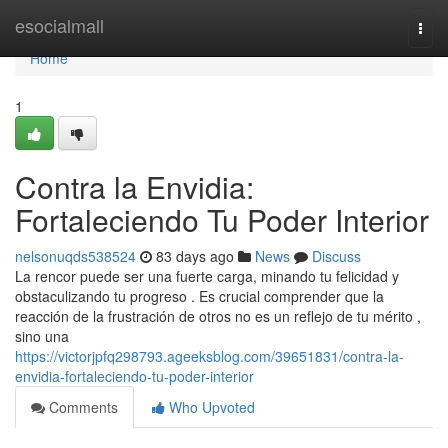
Home
esocialmall
Togg
navi
Home
1
Contra la Envidia:
Fortaleciendo Tu Poder Interior
nelsonuqds538524
83 days ago
News
Discuss
La rencor puede ser una fuerte carga, minando tu felicidad y
obstaculizando tu progreso . Es crucial comprender que la
reacción de la frustración de otros no es un reflejo de tu mérito ,
sino una
https://victorjpfq298793.ageeksblog.com/39651831/contra-la-
envidia-fortaleciendo-tu-poder-interior
Comments
Who Upvoted