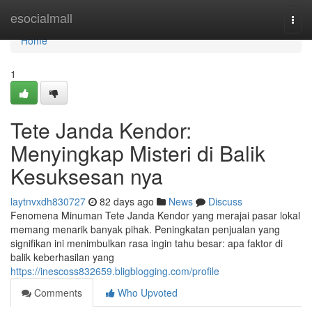
Home
esocialmall
Togg
navi
Home
1
Tete Janda Kendor:
Menyingkap Misteri di Balik
Kesuksesan nya
laytnvxdh830727
82 days ago
News
Discuss
Fenomena Minuman Tete Janda Kendor yang merajai pasar lokal
memang menarik banyak pihak. Peningkatan penjualan yang
signifikan ini menimbulkan rasa ingin tahu besar: apa faktor di
balik keberhasilan yang
https://inescoss832659.bligblogging.com/profile
Comments
Who Upvoted