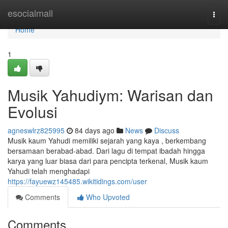
Home
esocialmall
Togg
navi
Home
1
Musik Yahudiym: Warisan dan
Evolusi
agneswlrz825995
84 days ago
News
Discuss
Musik kaum Yahudi memiliki sejarah yang kaya , berkembang
bersamaan berabad-abad. Dari lagu di tempat ibadah hingga
karya yang luar biasa dari para pencipta terkenal, Musik kaum
Yahudi telah menghadapi
https://fayuewz145485.wikitidings.com/user
Comments
Who Upvoted
Comments