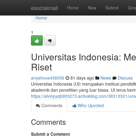
Home
esocialmall
Home
New
Submit
Gro
Home
1
Universitas Indonesia: 
Riset
anyahvue436056
81 days ago
News
Discuss
Universitas Indonesia (UI) merupakan institusi pendid
akademik dan penelitian yang luar biasa. UI terus b
https://alvinpyqb903273.activablog.com/38313321/uni
Comments
Who Upvoted
Comments
Submit a Comment