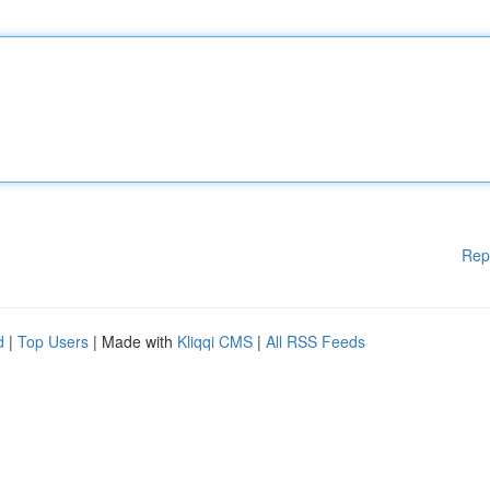
Rep
d
|
Top Users
| Made with
Kliqqi CMS
|
All RSS Feeds