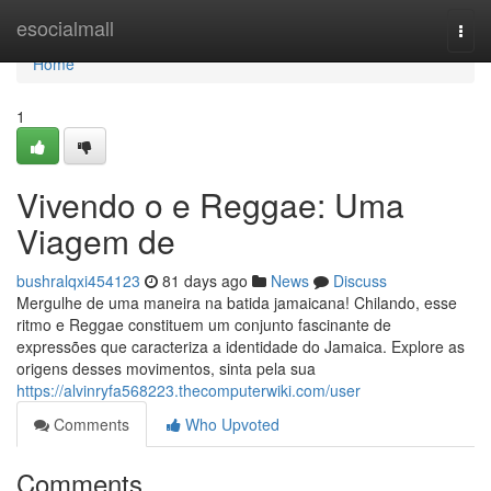
Home
esocialmall
Togg
navi
Home
1
Vivendo o e Reggae: Uma
Viagem de
bushralqxi454123
81 days ago
News
Discuss
Mergulhe de uma maneira na batida jamaicana! Chilando, esse
ritmo e Reggae constituem um conjunto fascinante de
expressões que caracteriza a identidade do Jamaica. Explore as
origens desses movimentos, sinta pela sua
https://alvinryfa568223.thecomputerwiki.com/user
Comments
Who Upvoted
Comments