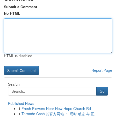
Submit a Comment
No HTML
HTML is disabled
Report Page
Search
Go
Published News
1
Fresh Flowers Near New Hope Church Rd
1
Tornado Cash 的官方网站 ： 现时 动态 与 正...