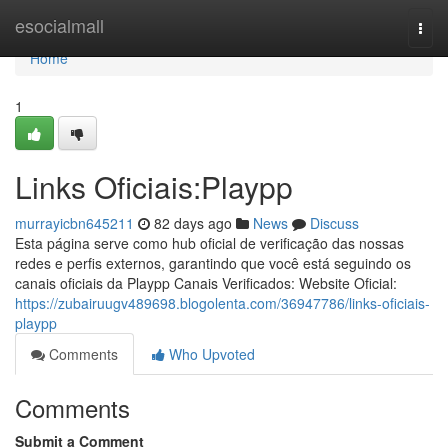
Home
esocialmall
Togg
navi
Home
1
Links Oficiais:Playpp
murrayicbn645211
82 days ago
News
Discuss
Esta página serve como hub oficial de verificação das nossas
redes e perfis externos, garantindo que você está seguindo os
canais oficiais da Playpp Canais Verificados: Website Oficial:
https://zubairuugv489698.blogolenta.com/36947786/links-oficiais-
playpp
Comments
Who Upvoted
Comments
Submit a Comment