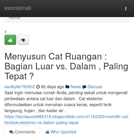
Home
esocialmall
Togg
navi
Home
1
Menyusun Cat Ruangan :
Bagian Luar vs. Dalam , Paling
Tepat ?
saulkykk790502
82 days ago
News
Discuss
Saat ingin memulas rumah Anda, penting sekali untuk mengenali
perbedaan antara cat luar dan dalam . Cat eksterior
diformulasikan untuk menahan cuaca keras, seperti terik
langsung, hujan , dan kadar air .
https://keziapuod985318.blogscribble.com/41162325/memilih-cat-
tembok-eksterior-vs-dalam-paling-tepat
Comments
Who Upvoted