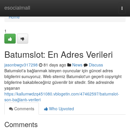
Home
esocialmall
Togg
navi
Home
1
Batumslot: En Adres Verileri
jasonbwgv317298
81 days ago
News
Discuss
Batumslot'a bağlanmak isteyen oyuncular için güncel adres
bilgilerini sunuyoruz. Web sitemiz Batumslot'un geçerli copyright
bilgilerine bakabileceğiniz güvenilir bir sitedir. Site adresinde
yaşanan
https://kallumwdzq451080.vblogetin.com/47462597/batumslot-
son-bağlantı-verileri
Comments
Who Upvoted
Comments