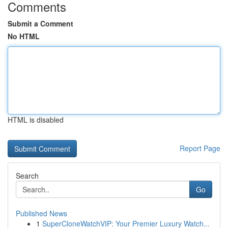
Comments
Submit a Comment
No HTML
HTML is disabled
Report Page
Search
Go
Published News
1
SuperCloneWatchVIP: Your Premier Luxury Watch...