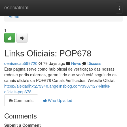
Home
esocialmall
Togg
navi
Home
1
Links Oficiais: POP678
denismcau599720
79 days ago
News
Discuss
Esta página serve como hub oficial de verificação das nossas
redes e perfis externos, garantindo que você está seguindo os
canais oficiais da POP678 Canais Verificados: Website Oficial:
https://alexiadhxt273940.angelinsblog.com/39071274/links-
oficiais-pop678
Comments
Who Upvoted
Comments
Submit a Comment