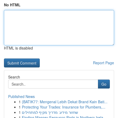
No HTML
HTML is disabled
Report Page
Search
Go
Published News
1
{BATIK77: Mengenal Lebih Dekat Brand Kain Bati...
1
Protecting Your Trades: Insurance for Plumbers,...
1
שחזור מידע: מדריך מקיף למתחילים
1
Finding Massey Ferguson Parts in Northern Irela...