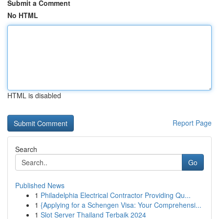
Submit a Comment
No HTML
HTML is disabled
Report Page
Search
Go
Published News
1
Philadelphia Electrical Contractor Providing Qu...
1
{Applying for a Schengen Visa: Your Comprehensi...
1
Slot Server Thailand Terbaik 2024