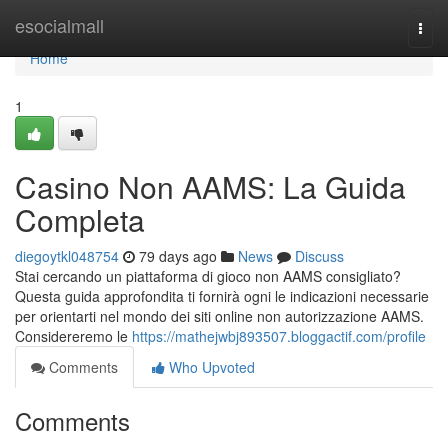
Home
esocialmall
Togg
navi
Home
1
Casino Non AAMS: La Guida
Completa
diegoytkl048754
79 days ago
News
Discuss
Stai cercando un piattaforma di gioco non AAMS consigliato?
Questa guida approfondita ti fornirà ogni le indicazioni necessarie
per orientarti nel mondo dei siti online non autorizzazione AAMS.
Considereremo le
https://mathejwbj893507.bloggactif.com/profile
Comments
Who Upvoted
Comments