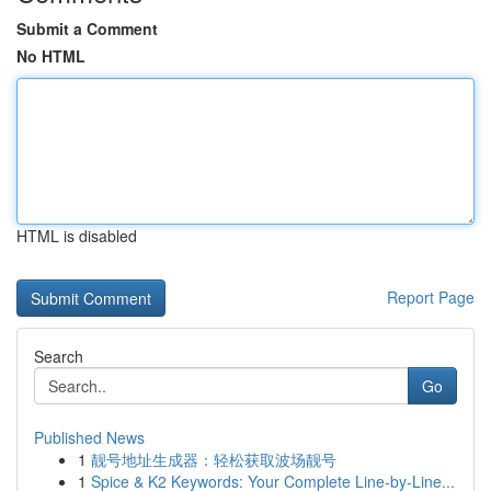
Submit a Comment
No HTML
HTML is disabled
Report Page
Search
Go
Published News
1
靓号地址生成器：轻松获取波场靓号
1
Spice & K2 Keywords: Your Complete Line-by-Line...