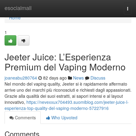
Home
esocialmall
Togg
navi
Home
1
Jeeter Juice: L’Esperienza
Premium del Vaping Moderno
joaneabu280764
82 days ago
News
Discuss
Nel mondo del vaping quality, Jeeter si è rapidamente affermato
arrive uno dei marchi più riconosciuti e richiesti dagli appassionati.
Grazie alla qualità dei suoi estratti, ai sapori intensi e al layout
innovativo,
https://nevexxux704493.suomiblog.com/jeeter-juice-l-
esperienza-top-quality-del-vaping-moderno-57227916
Comments
Who Upvoted
Comments