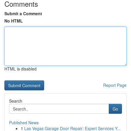
Comments
Submit a Comment
No HTML
HTML is disabled
Report Page
Search
Go
Published News
1
Las Vegas Garage Door Repair: Expert Services Y...