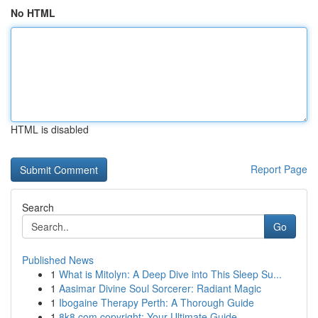
No HTML
HTML is disabled
Report Page
Search
Go
Published News
1
What is Mitolyn: A Deep Dive into This Sleep Su...
1
Aasimar Divine Soul Sorcerer: Radiant Magic
1
Ibogaine Therapy Perth: A Thorough Guide
1
8k8.com copyright: Your Ultimate Guide