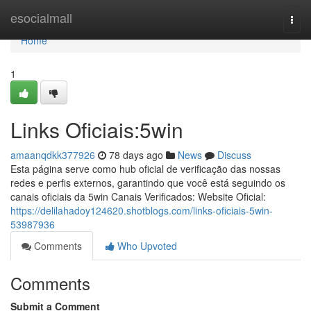
Home
esocialmall
Togg
navi
Home
1
Links Oficiais:5win
amaanqdkk377926
78 days ago
News
Discuss
Esta página serve como hub oficial de verificação das nossas
redes e perfis externos, garantindo que você está seguindo os
canais oficiais da 5win Canais Verificados: Website Oficial:
https://delilahadoy124620.shotblogs.com/links-oficiais-5win-
53987936
Comments
Who Upvoted
Comments
Submit a Comment