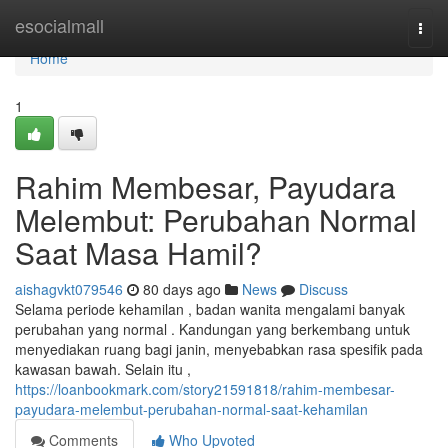
Home
esocialmall
Togg
navi
Home
1
Rahim Membesar, Payudara
Melembut: Perubahan Normal
Saat Masa Hamil?
aishagvkt079546
80 days ago
News
Discuss
Selama periode kehamilan , badan wanita mengalami banyak
perubahan yang normal . Kandungan yang berkembang untuk
menyediakan ruang bagi janin, menyebabkan rasa spesifik pada
kawasan bawah. Selain itu ,
https://loanbookmark.com/story21591818/rahim-membesar-
payudara-melembut-perubahan-normal-saat-kehamilan
Comments
Who Upvoted