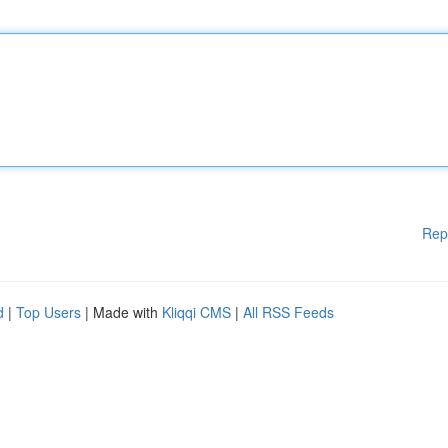
Rep
d
|
Top Users
| Made with
Kliqqi CMS
|
All RSS Feeds