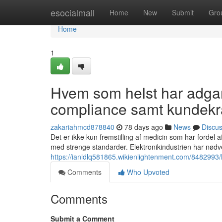
Home
esocialmall
Home
New
Submit
Gro
Home
1
Hvem som helst har adgan
compliance samt kundekr
zakariahmcd878840
78 days ago
News
Discu
Det er ikke kun fremstilling af medicin som har fordel
med strenge standarder. Elektronikindustrien har nødv
https://ianldlq581865.wikienlightenment.com/848299
Comments
Who Upvoted
Comments
Submit a Comment