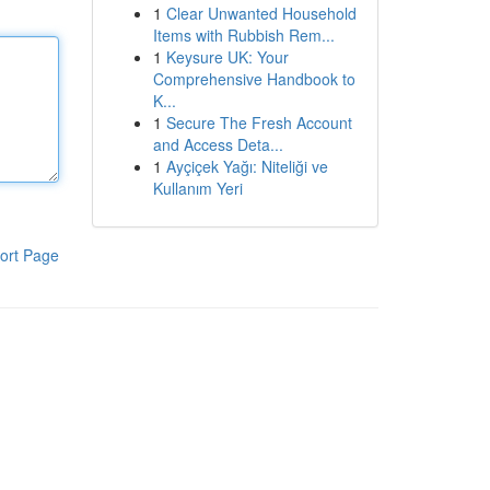
1
Clear Unwanted Household
Items with Rubbish Rem...
1
Keysure UK: Your
Comprehensive Handbook to
K...
1
Secure The Fresh Account
and Access Deta...
1
Ayçiçek Yağı: Niteliği ve
Kullanım Yeri
ort Page