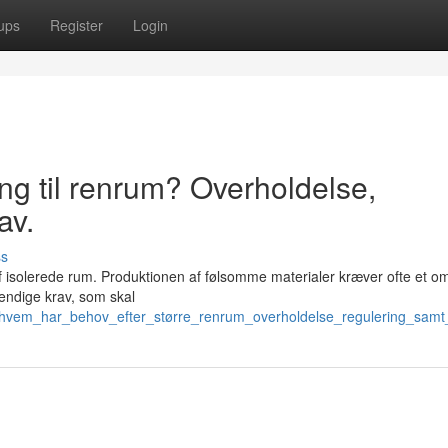
ups
Register
Login
g til renrum? Overholdelse,
av.
ss
 af isolerede rum. Produktionen af følsomme materialer kræver ofte et 
endige krav, som skal
3/hvem_har_behov_efter_større_renrum_overholdelse_regulering_sam