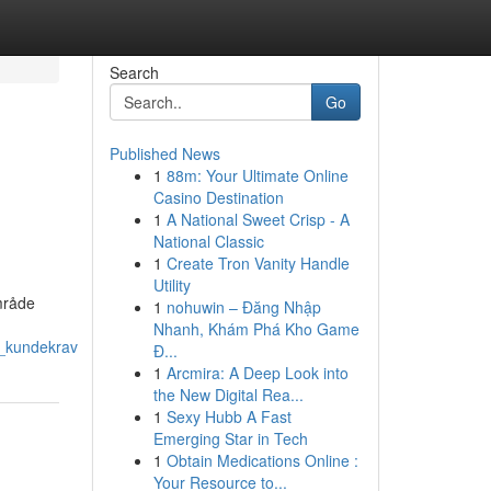
Search
Go
Published News
1
88m: Your Ultimate Online
Casino Destination
1
A National Sweet Crisp - A
National Classic
1
Create Tron Vanity Handle
Utility
område
1
nohuwin – Đăng Nhập
Nhanh, Khám Phá Kho Game
t_kundekrav
Đ...
1
Arcmira: A Deep Look into
the New Digital Rea...
1
Sexy Hubb A Fast
Emerging Star in Tech
1
Obtain Medications Online :
Your Resource to...