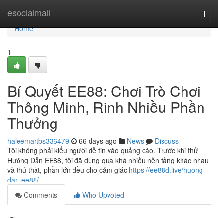
Home
esocialmall
Togg
navi
Home
1
Bí Quyết EE88: Chơi Trò Chơi
Thông Minh, Rinh Nhiều Phần
Thưởng
haleemartbs336479
66 days ago
News
Discuss
Tôi không phải kiểu người dễ tin vào quảng cáo. Trước khi thử
Hướng Dẫn EE88, tôi đã dùng qua khá nhiều nền tảng khác nhau
và thú thật, phần lớn đều cho cảm giác
https://ee88d.live/huong-
dan-ee88/
Comments
Who Upvoted