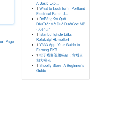
A Basic Exp...
1
What to Look for in Portland
Electrical Panel U...
1
ĐềBảngKết Quả
ĐầuTrênMở ĐuôiDướiGốc MB
· XiênGh...
1
İstanbul içinde Lüks
Refakatçi Hizmetleri
ort Page
1
Y333 App: Your Guide to
Earning PKR
1
橙子喵酱视频揭秘：背后真
相大曝光
1
Shopify Store: A Beginner's
Guide