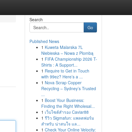
Search
Go
Published News
1
Kuweta Malarska 7L
Niebieska – Nowa z Plombą
1
FIFA Championship 2026 T-
Shirts : A Support...
1
Require to Get in Touch
with 99ez? Here’s a ...
1
Nova Scrap Copper
Recycling – Sydney’s Trusted
...
1
Boost Your Business:
Finding the Right Wholesal...
1
เว็บไซต์สำรอง Caviar88
1
รีวิว Sigmafun: แพลตฟอร์ม
สำหรับ น่าสนใจ แล...
1
Check Your Online Velocity: