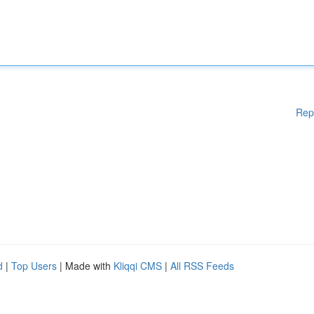
Rep
d
|
Top Users
| Made with
Kliqqi CMS
|
All RSS Feeds