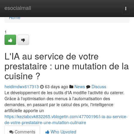
Home
esocialmall
Togg
navi
Home
1
L'IA au service de votre
prestataire : une mutation de la
cuisine ?
heidimdwx617313
63 days ago
News
Discuss
Le développement de les outils d'IA modifie l'activité du caterer.
Grâce à l'optimisation des menus à l'automatisation des
demandes, en passant par le calcul des prix, l'intelligence
artificielle apporte un
https://keziabcvk832265.vblogetin.com/47700196/l-ia-au-service-
de-votre-prestataire-une-mutation-culinaire
Comments
Who Upvoted