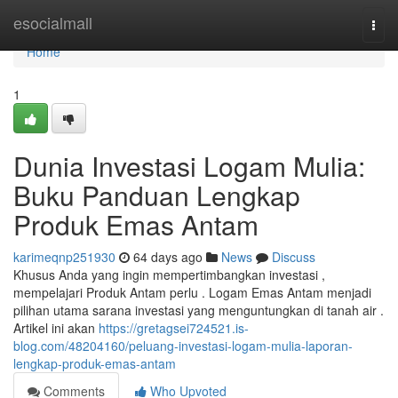
Home
esocialmall
Togg
navi
Home
1
Dunia Investasi Logam Mulia:
Buku Panduan Lengkap
Produk Emas Antam
karimeqnp251930
64 days ago
News
Discuss
Khusus Anda yang ingin mempertimbangkan investasi ,
mempelajari Produk Antam perlu . Logam Emas Antam menjadi
pilihan utama sarana investasi yang menguntungkan di tanah air .
Artikel ini akan
https://gretagsei724521.is-
blog.com/48204160/peluang-investasi-logam-mulia-laporan-
lengkap-produk-emas-antam
Comments
Who Upvoted