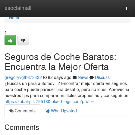
Home
esocialmall
Togg
navi
Home
1
Seguros de Coche Baratos:
Encuentra la Mejor Oferta
gregoryvgfh673432
62 days ago
News
Discuss
¿Buscas un para automóvil ? Encontrar mejor oferta en seguros
para coche puede parecer una desafío, pero no lo es. Aprovecha
nuestros tips para comparar múltiples propuestas y conseguir un
https://zubairgltz795180.blue-blogs.com/profile
Comments
Who Upvoted
Comments