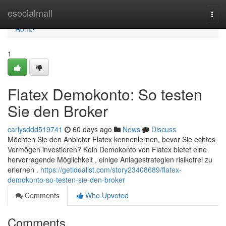
Home
esocialmall
Togg
navi
Home
1
Flatex Demokonto: So testen
Sie den Broker
carlysddd519741
60 days ago
News
Discuss
Möchten Sie den Anbieter Flatex kennenlernen, bevor Sie echtes
Vermögen investieren? Kein Demokonto von Flatex bietet eine
hervorragende Möglichkeit , einige Anlagestrategien risikofrei zu
erlernen .
https://getidealist.com/story23408689/flatex-
demokonto-so-testen-sie-den-broker
Comments
Who Upvoted
Comments