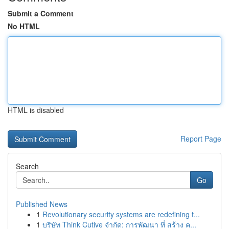
Submit a Comment
No HTML
HTML is disabled
Report Page
Search
Go
Published News
1
Revolutionary security systems are redefining t...
1
บริษัท Think Cutive จำกัด: การพัฒนา ที่ สร้าง ค...