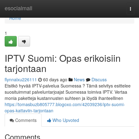
Home
esocialmall
Togg
navi
Home
1
IPTV Suomi: Opas erikoisiin
tarjontaan
flynnalxu226111
60 days ago
News
Discuss
Etsitkö hyvää IPTV-palvelua Suomessa ? Tämä selvitys esittelee
suosituimmat palveluntarjoajat Suomessa toimiva IPTV. Vertaa
monia paketteja kustannusten suhteen ja löydä ihanteellinen
https://tomasbuzb805777.blogoxo.com/42039236/iptv-suomi-
opas-kattaviin-tarjontaan
Comments
Who Upvoted
Comments