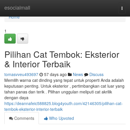
Home
esocialmall
Togg
navi
Home
1
Pilihan Cat Tembok: Eksterior
& Interior Terbaik
tomasvveu493697
57 days ago
News
Discuss
Memilih warna cat dinding yang tepat untuk properti Anda adalah
keputusan penting. Untuk eksterior , pertimbangkan cat luar yang
tahan panas dan terik . Pilihan unggulan meliputi cat akrilik
dengan daya
https://deannafeic588825.blog4youth.com/42146305/pilihan-cat-
tembok-eksterior-interior-terbaik
Comments
Who Upvoted