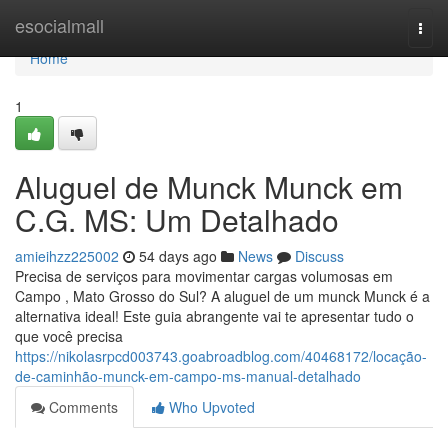
Home
esocialmall
Togg
navi
Home
1
Aluguel de Munck Munck em
C.G. MS: Um Detalhado
amieihzz225002
54 days ago
News
Discuss
Precisa de serviços para movimentar cargas volumosas em
Campo , Mato Grosso do Sul? A aluguel de um munck Munck é a
alternativa ideal! Este guia abrangente vai te apresentar tudo o
que você precisa
https://nikolasrpcd003743.goabroadblog.com/40468172/locação-
de-caminhão-munck-em-campo-ms-manual-detalhado
Comments
Who Upvoted