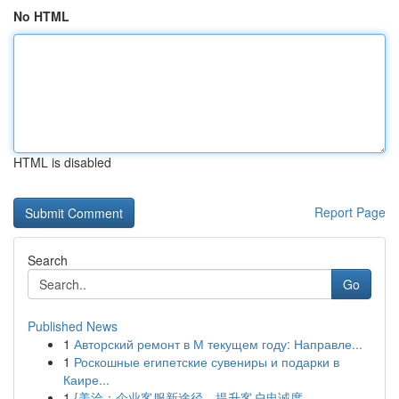
No HTML
HTML is disabled
Report Page
Search
Go
Published News
1
Авторский ремонт в М текущем году: Направле...
1
Роскошные египетские сувениры и подарки в
Каире...
1
{美洽：企业客服新途径，提升客户忠诚度