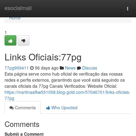
Home
esocialmall
Togg
navi
Home
1
Links Oficiais:77pg
77pg909411
56 days ago
News
Discuss
Esta página serve como hub oficial de verificação das nossas
redes e perfis externos, garantindo que você está seguindo os
canais oficiais da 77pg Canais Verificados: Website Oficial:
https://martinaafkw551058.blog-gold.com/57046701/links-oficiais-
77pg
Comments
Who Upvoted
Comments
Submit a Comment