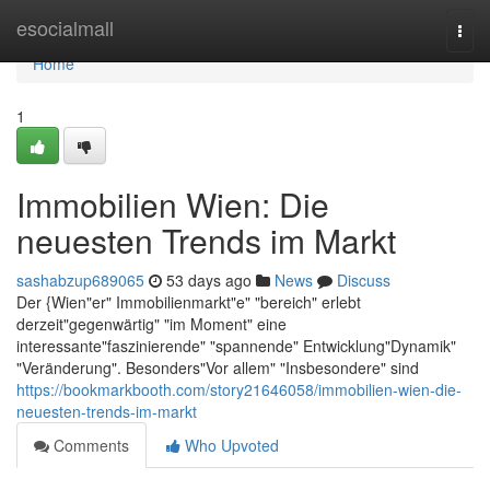
Home
esocialmall
Togg
navi
Home
1
Immobilien Wien: Die
neuesten Trends im Markt
sashabzup689065
53 days ago
News
Discuss
Der {Wien"er" Immobilienmarkt"e" "bereich" erlebt
derzeit"gegenwärtig" "im Moment" eine
interessante"faszinierende" "spannende" Entwicklung"Dynamik"
"Veränderung". Besonders"Vor allem" "Insbesondere" sind
https://bookmarkbooth.com/story21646058/immobilien-wien-die-
neuesten-trends-im-markt
Comments
Who Upvoted