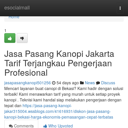
Home
esocialmall
Togg
navi
Home
1
Jasa Pasang Kanopi Jakarta
Tarif Terjangkau Pengerjaan
Profesional
jasapasangkanopi501256
54 days ago
News
Discuss
Mencari layanan buat canopi di Bekasi? Kami hadir dengan solusi
terbaik! Kami menawarkan tarif yang murah untuk setiap proyek
kanopi . Teknisi kami handal siap melakukan pengerjaan dengan
tepat dan
https://jasa-pasang-kanopi-
jakar315004.wssblogs.com/41616931/diskon-jasa-pasang-
kanopi-bekasi-harga-ekonomis-pemasangan-cepat-terbatas
Comments
Who Upvoted