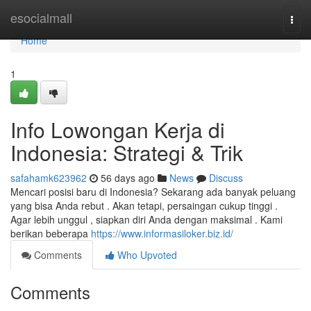
Home
esocialmall
Togg
navi
Home
1
Info Lowongan Kerja di
Indonesia: Strategi & Trik
safahamk623962
56 days ago
News
Discuss
Mencari posisi baru di Indonesia? Sekarang ada banyak peluang
yang bisa Anda rebut . Akan tetapi, persaingan cukup tinggi .
Agar lebih unggul , siapkan diri Anda dengan maksimal . Kami
berikan beberapa
https://www.informasiloker.biz.id/
Comments
Who Upvoted
Comments