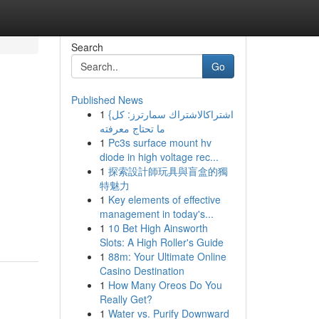
Search
Go
Published News
1
{اشتراكالاشتراك سمارترز: كل
ما تحتاج معرفته
1
Pc3s surface mount hv
diode in high voltage rec...
1
探索設計師玩具與盲盒的獨
特魅力
1
Key elements of effective
management in today's...
1
10 Bet High Ainsworth
Slots: A High Roller's Guide
1
88m: Your Ultimate Online
Casino Destination
1
How Many Oreos Do You
Really Get?
1
Water vs. Purify Downward