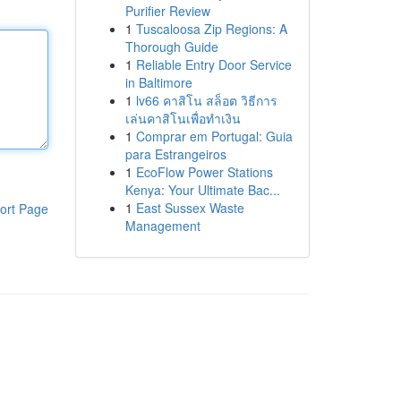
Purifier Review
1
Tuscaloosa Zip Regions: A
Thorough Guide
1
Reliable Entry Door Service
in Baltimore
1
lv66 คาสิโน สล็อต วิธีการ
เล่นคาสิโนเพื่อทำเงิน
1
Comprar em Portugal: Guia
para Estrangeiros
1
EcoFlow Power Stations
Kenya: Your Ultimate Bac...
1
East Sussex Waste
ort Page
Management