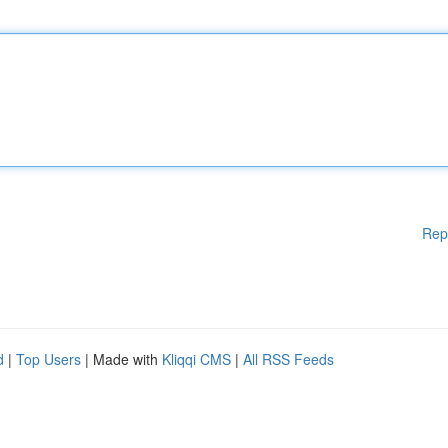
Rep
d
|
Top Users
| Made with
Kliqqi CMS
|
All RSS Feeds