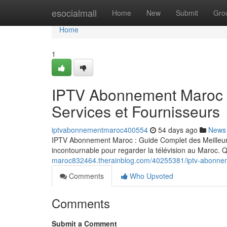
Home
esocialmall
Home
New
Submit
Gro
Home
1
IPTV Abonnement Maroc :
Services et Fournisseurs
iptvabonnementmaroc400554
54 days ago
News
IPTV Abonnement Maroc : Guide Complet des Meilleurs
incontournable pour regarder la télévision au Maroc
maroc832464.therainblog.com/40255381/iptv-abonneme
Comments
Who Upvoted
Comments
Submit a Comment