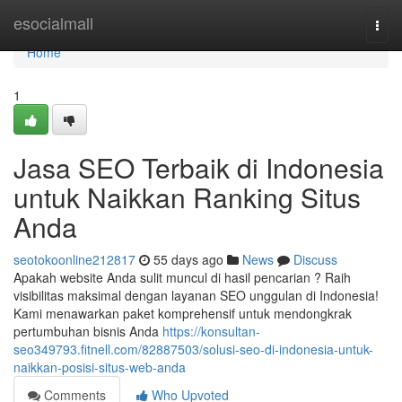
Home
esocialmall
Togg
navi
Home
1
Jasa SEO Terbaik di Indonesia
untuk Naikkan Ranking Situs
Anda
seotokoonline212817
55 days ago
News
Discuss
Apakah website Anda sulit muncul di hasil pencarian ? Raih
visibilitas maksimal dengan layanan SEO unggulan di Indonesia!
Kami menawarkan paket komprehensif untuk mendongkrak
pertumbuhan bisnis Anda
https://konsultan-
seo349793.fitnell.com/82887503/solusi-seo-di-indonesia-untuk-
naikkan-posisi-situs-web-anda
Comments
Who Upvoted