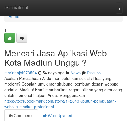
Home
esocialmall
Togg
navi
Home
1
Mencari Jasa Aplikasi Web
Kota Madiun Unggul?
mariahbjht073504
54 days ago
News
Discuss
Apakah Perusahaan Anda membutuhkan solusi virtual yang
modern? Cobalah untuk menghubungi pembuat desain website
andal di Madiun! Kami memberikan ragam pilihan yang dirancang
untuk memenuhi tujuan Anda. Menggunakan
https://top10bookmark.com/story21426407/butuh-pembuatan-
website-madiun-profesional
Comments
Who Upvoted