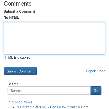
Comments
Submit a Comment
No HTML
HTML is disabled
Report Page
Search
Go
Published News
1
Soi kèo giải 8 MT - Bao Lô 247: Bắt Số Hôm...