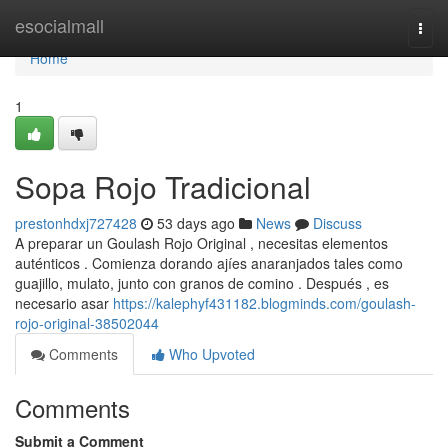
Home
esocialmall
Togg
navi
Home
1
Sopa Rojo Tradicional
prestonhdxj727428
53 days ago
News
Discuss
A preparar un Goulash Rojo Original , necesitas elementos
auténticos . Comienza dorando ajíes anaranjados tales como
guajillo, mulato, junto con granos de comino . Después , es
necesario asar
https://kalephyf431182.blogminds.com/goulash-
rojo-original-38502044
Comments
Who Upvoted
Comments
Submit a Comment