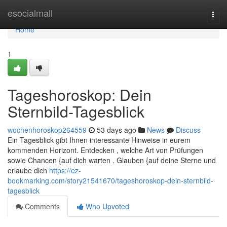
Home
esocialmall
Togg
navi
Home
1
Tageshoroskop: Dein
Sternbild-Tagesblick
wochenhoroskop264559
53 days ago
News
Discuss
Ein Tagesblick gibt Ihnen interessante Hinweise in eurem
kommenden Horizont. Entdecken , welche Art von Prüfungen
sowie Chancen {auf dich warten . Glauben {auf deine Sterne und
erlaube dich
https://ez-
bookmarking.com/story21541670/tageshoroskop-dein-sternbild-
tagesblick
Comments
Who Upvoted