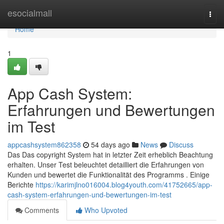
Home
esocialmall
Togg
navi
Home
1
App Cash System:
Erfahrungen und Bewertungen
im Test
appcashsystem862358
54 days ago
News
Discuss
Das Das copyright System hat in letzter Zeit erheblich Beachtung
erhalten. Unser Test beleuchtet detailliert die Erfahrungen von
Kunden und bewertet die Funktionalität des Programms . Einige
Berichte
https://karimjlno016004.blog4youth.com/41752665/app-
cash-system-erfahrungen-und-bewertungen-im-test
Comments
Who Upvoted