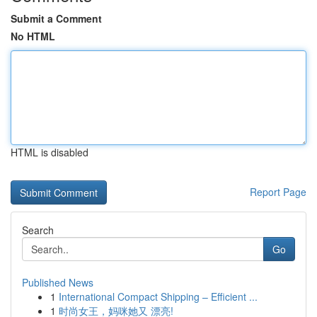
Submit a Comment
No HTML
HTML is disabled
Report Page
Search
Go
Published News
1
International Compact Shipping – Efficient ...
1
时尚女王，妈咪她又 漂亮!