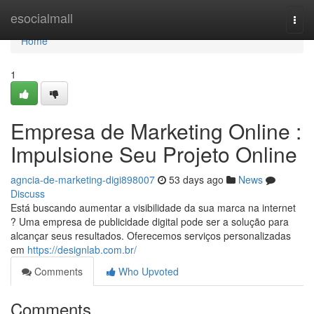
Home
esocialmall
Togg
navi
Home
1
Empresa de Marketing Online :
Impulsione Seu Projeto Online
agncia-de-marketing-digi898007
53 days ago
News
Discuss
Está buscando aumentar a visibilidade da sua marca na internet
? Uma empresa de publicidade digital pode ser a solução para
alcançar seus resultados. Oferecemos serviços personalizadas
em
https://designlab.com.br/
Comments
Who Upvoted
Comments