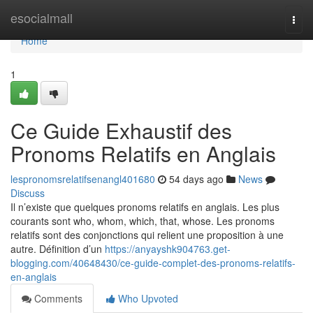
Home
esocialmall
Togg
navi
Home
1
Ce Guide Exhaustif des
Pronoms Relatifs en Anglais
lespronomsrelatifsenangl401680
54 days ago
News
Discuss
Il n’existe que quelques pronoms relatifs en anglais. Les plus
courants sont who, whom, which, that, whose. Les pronoms
relatifs sont des conjonctions qui relient une proposition à une
autre. Définition d’un
https://anyayshk904763.get-
blogging.com/40648430/ce-guide-complet-des-pronoms-relatifs-
en-anglais
Comments
Who Upvoted