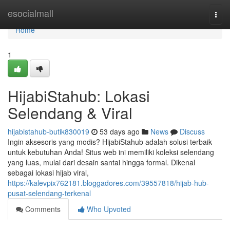
Home
esocialmall
Togg
navi
Home
1
HijabiStahub: Lokasi
Selendang & Viral
hijabistahub-butik830019
53 days ago
News
Discuss
Ingin aksesoris yang modis? HijabiStahub adalah solusi terbaik
untuk kebutuhan Anda! Situs web ini memiliki koleksi selendang
yang luas, mulai dari desain santai hingga formal. Dikenal
sebagai lokasi hijab viral,
https://kalevpix762181.bloggadores.com/39557818/hijab-hub-
pusat-selendang-terkenal
Comments
Who Upvoted