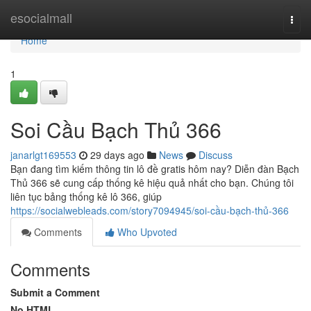
Home
esocialmall
Togg
navi
Home
1
Soi Cầu Bạch Thủ 366
janarlgt169553
29 days ago
News
Discuss
Bạn đang tìm kiếm thông tin lô đề gratis hôm nay? Diễn đàn Bạch
Thủ 366 sẽ cung cấp thống kê hiệu quả nhất cho bạn. Chúng tôi
liên tục bảng thống kê lô 366, giúp
https://socialwebleads.com/story7094945/soi-cầu-bạch-thủ-366
Comments
Who Upvoted
Comments
Submit a Comment
No HTML