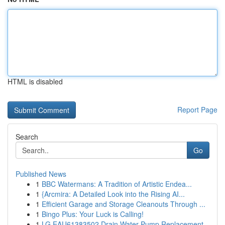
HTML is disabled
Report Page
Search
Go
Published News
1
BBC Watermans: A Tradition of Artistic Endea...
1
{Arcmira: A Detailed Look into the Rising AI...
1
Efficient Garage and Storage Cleanouts Through ...
1
Bingo Plus: Your Luck is Calling!
1
LG EAU61383502 Drain Water Pump Replacement