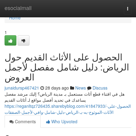
Home
esocialmall
Togg
navi
Home
1
الحصول على الأثاث القديم حول
الرياض: دليل شامل مفصل لأجمل
العروض
junaidursp467421
28 days ago
News
Discuss
هل في اقتناء قطع أثاث مستعمل بـ مدينة الرياض؟ إليك مرشد مفصل
يساعدك في تحديد أفضل مواقع لـ أثاثات القديم
https://reganltqz726435.sharebyblog.com/41847933/الحصول-على-
الأثاث-الموثوح-به-بـ-الرياض-دليل-شامل-وافي-لأجمل-الصفقات
Comments
Who Upvoted